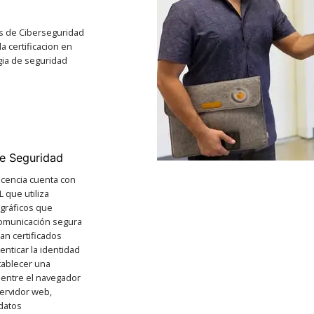
s de Ciberseguridad
a certificacion en
gia de seguridad
de Seguridad
licencia cuenta con
L que utiliza
ográficos que
comunicación segura
zan certificados
tenticar la identidad
stablecer una
 entre el navegador
servidor web,
datos