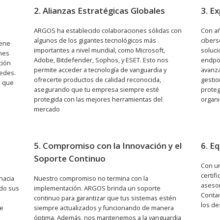
2. Alianzas Estratégicas Globales
3. E
ARGOS ha establecido colaboraciones sólidas con
Con añ
algunos de los gigantes tecnológicos más
ciber
iene
importantes a nivel mundial, como Microsoft,
soluci
ones
Adobe, Bitdefender, Sophos, y ESET. Esto nos
endpoi
ción
permite acceder a tecnología de vanguardia y
avanza
redes.
ofrecerte productos de calidad reconocida,
gestio
n que
asegurando que tu empresa siempre esté
proteg
protegida con las mejores herramientas del
organi
mercado
5. Compromiso con la Innovación y el
6. E
Soporte Continuo
Con un
certif
hacia
Nuestro compromiso no termina con la
asesor
ndo sus
implementación. ARGOS brinda un soporte
Contam
continuo para garantizar que tus sistemas estén
los de
de
siempre actualizados y funcionando de manera
óptima. Además, nos mantenemos a la vanguardia