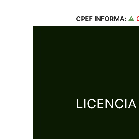
CPEF
INFORMA:
⚠️
C
LICENCI