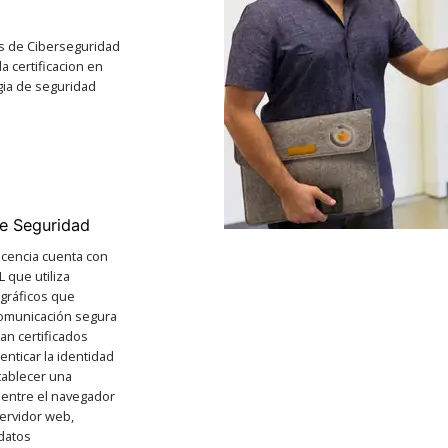
s de Ciberseguridad
a certificacion en
gia de seguridad
de Seguridad
licencia cuenta con
L que utiliza
ográficos que
comunicación segura
zan certificados
tenticar la identidad
stablecer una
 entre el navegador
servidor web,
datos