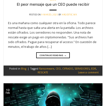
El peor mensaje que un CEO puede recibir
POSTED ON
9 MARZO, 2025
BY
ARGOSTEC.MX
Es una mañana como cualquier otra en la oficina. Todo parece
normal hasta que salta una alerta en la pantalla. Los archivos
están cifrados. Los servidores no responden. Una nota de
rescate exige un pago en criptomonedas. “Sus archivos han
sido cifrados. Pague para recuperar el acceso.” En cuestión de
minutos, el trabajo de años […]
CONTINUE READING
→
Posted in
Blog
|
Tagged
Ransomware
,
CEO
,
CIFRADO
,
SERVIDORES
,
EDR
,
RESCATE
Leave a comment
13
Feb