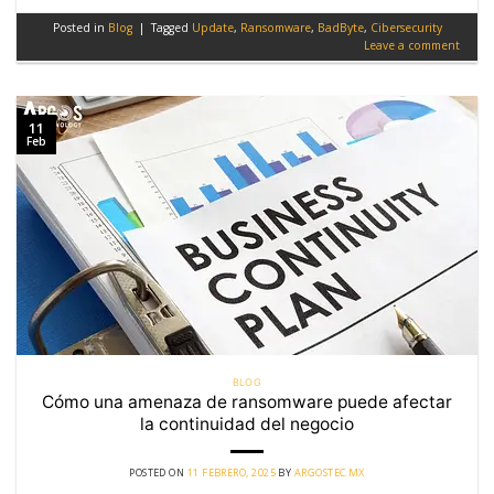
Posted in
Blog
|
Tagged
Update
,
Ransomware
,
BadByte
,
Cibersecurity
Leave a comment
11
Feb
BLOG
Cómo una amenaza de ransomware puede afectar
la continuidad del negocio
POSTED ON
11 FEBRERO, 2025
BY
ARGOSTEC.MX