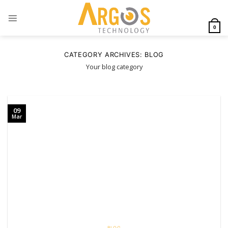
Skip
to
content
0
CATEGORY ARCHIVES:
BLOG
Your blog category
09
Mar
BLOG